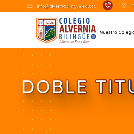
info@alverniabilingue.edu.co
T
Nuestro Colegi
DOBLE TIT