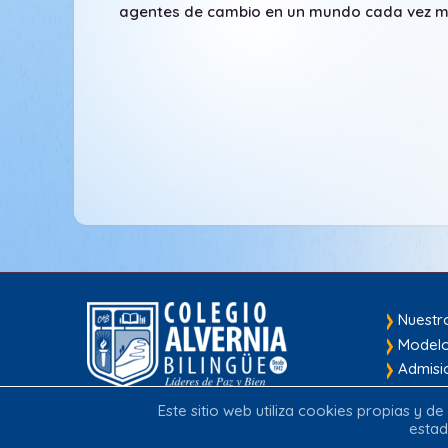
agentes de cambio en un mundo cada vez má
Nuestr
Modelo
Admisi
Este sitio web utiliza cookies propias y d
Transversal 77 No. 162 – 55.
estad
Casablanca Suba