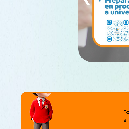
Fo
el