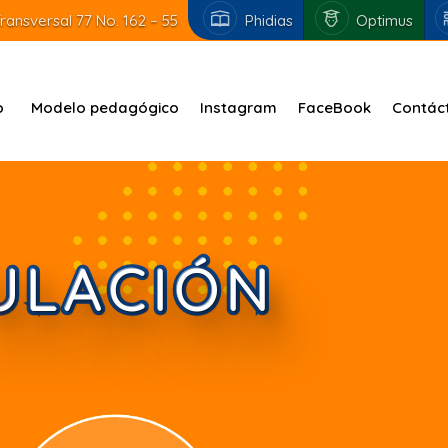
ransversal 77 No. 162 – 55
Phidias
Optimus
o
Modelo pedagógico
Instagram
FaceBook
Contác
ULACIÓN