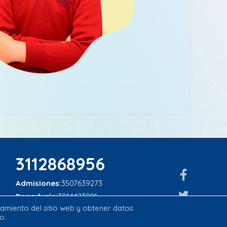
3112868956
Admisiones:
3507639273
Pagaduría:
3014423981
onamiento del sitio web y obtener datos
info@alverniabilingue.edu.co
o.