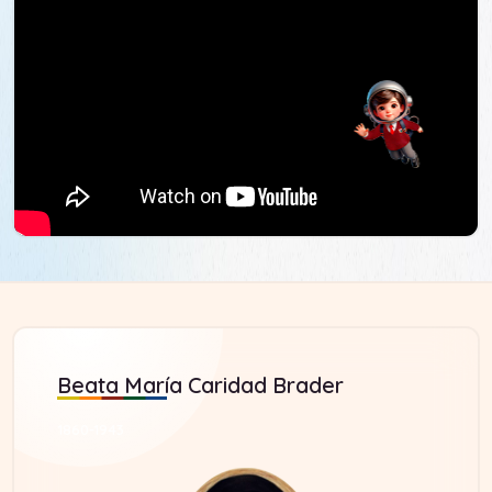
mantuvieran dentro y fuera de la Institución un
espíritu fraterno, que fueran capaces de
autoevaluarse como agentes de cambio muy
conscientes de la realidad social.
Nuestra meta es seguir entregando a la sociedad
líderes de Paz y Bien capaces de hacer sentir la
dignidad humana y la grandeza cristiana.
Beata María Caridad Brader
1860-1943