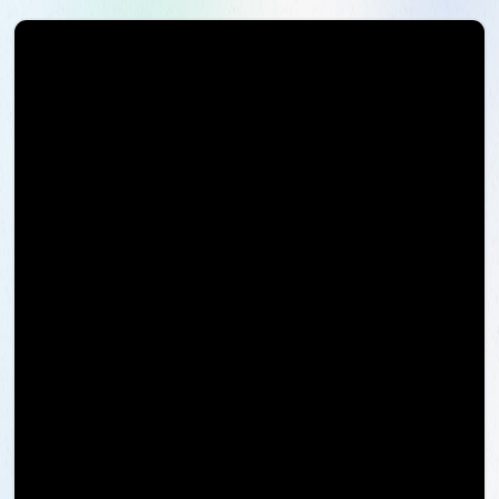
Con 240 estudiantes inició labores el Colegio Alvernia
en la Ciudad de Bogotá en el año de 1942, meses
antes las Hermanas Sor María Aquilina Wenrle y Sor
Catalina Zanher habían estado gestionando para la
compra o alquiler de un terreno que les permitiera dar
luz verde al proyecto de una Institución con Primaria y
Bachillerato.
La primera Superiora y fundadora fue la Madre Albina
Niedermann con un grupo de más de 12 religiosas que
guiadas por la Madre Caridad Brader, fundadora de la
Congregación, seguían recorriendo el País
evangelizando y construyendo centros educativos
donde los niños tuvieran derecho a una educación
integral basada en el espíritu franciscano y valores
cristianos.
El Colegio se enfocó en la educación de niñas que