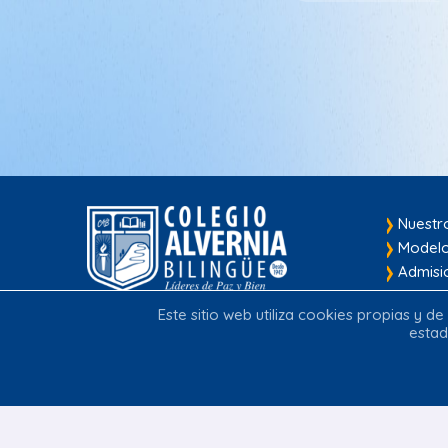
Nuestr
Modelo
Admisi
Este sitio web utiliza cookies propias y d
Transversal 77 No. 162 – 55.
estad
Casablanca Suba
Bogotá D. C., Colombia.