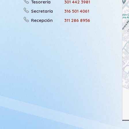
Tesorería
301 442 3981
Secretaría
316 501 4061
Recepción
311 286 8956