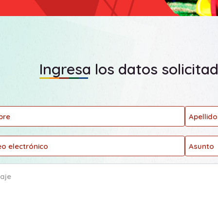
Ingresa los datos solicita
bre
Apellido
o electrónico
Asunto
aje