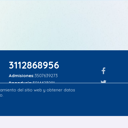
3112868956
Admisiones:
3507639273
Pagaduría:
3014423981
onamiento del sitio web y obtener datos
info@alverniabilingue.edu.co
o.