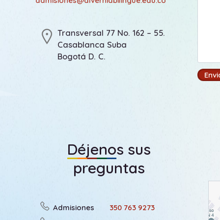
admisiones@alverniabilingue.edu.co
Transversal 77 No. 162 – 55.
Casablanca Suba
Bogotá D. C.
Déjenos sus
preguntas
Admisiones
350 763 9273