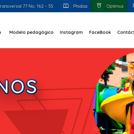
ransversal 77 No. 162 – 55
Phidias
Optimus
o
Modelo pedagógico
Instagram
FaceBook
Contác
NOS